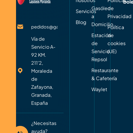
nosotros
Políticas
bole
Gasóleo
de
Servicios
a
Privacidad
Blog
Domicilio
pedidos@gasoleosmoraleda.com
Política
Estación
de
Vía de
de
cookies
Servicio A-
Servicio
(UE)
92 KM.
Repsol
211'2,
Restaurante
Moraleda
& Cafetería
de
Zafayona,
Waylet
Granada,
España
¿Necesitas
ayuda?