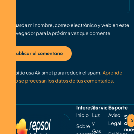
Guarda mi nombre, correo electrónico y web en este
navegador para la próxima vez que comente.
Este sitio usa Akismet para reducir el spam.
Aprende
cómo se procesan los datos de tus comentarios.
Intereses
Servicios
Soporte
Inicio
Luz
Aviso
Sus
S
y
Legal
a
Sobre
nue
Gas