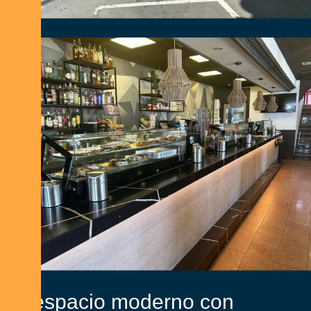
U
n
e
s
p
a
c
i
o
m
o
d
e
r
n
o
c
o
n