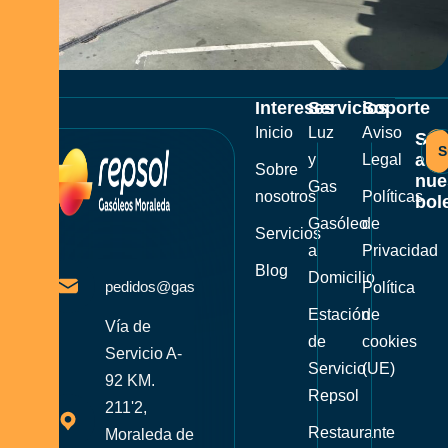
Intereses
Servicios
Soporte
Inicio
Luz
Aviso
Sus
S
a
y
Legal
Sobre
nue
Gas
nosotros
Políticas
bole
Gasóleo
de
Servicios
a
Privacidad
Blog
Domicilio
pedidos@gasoleosmoraleda.com
Política
Estación
de
Vía de
de
cookies
Servicio A-
Servicio
(UE)
92 KM.
Repsol
211'2,
Restaurante
Moraleda de