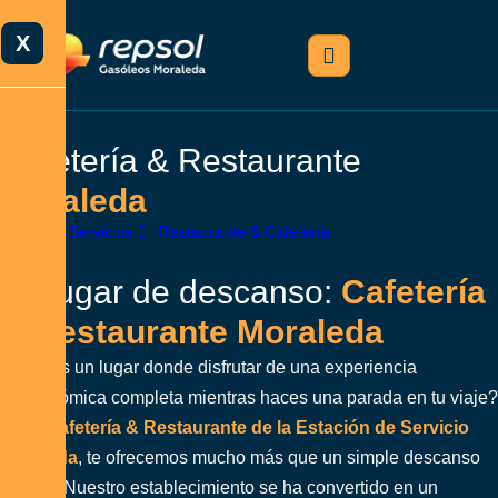
X
C
a
f
e
t
e
r
í
a
&
R
e
s
t
a
u
r
a
n
t
e
M
o
r
a
l
e
d
a
Home
Servicios
Restaurante & Cafetería
T
u
l
u
g
a
r
d
e
d
e
s
c
a
n
s
o
:
C
a
f
e
t
e
r
í
a
&
R
e
s
t
a
u
r
a
n
t
e
M
o
r
a
l
e
d
a
¿Buscas un lugar donde disfrutar de una experiencia
gastronómica completa mientras haces una parada en tu viaje?
En la
Cafetería & Restaurante de la Estación de Servicio
Moraleda
, te ofrecemos mucho más que un simple descanso
en ruta. Nuestro establecimiento se ha convertido en un