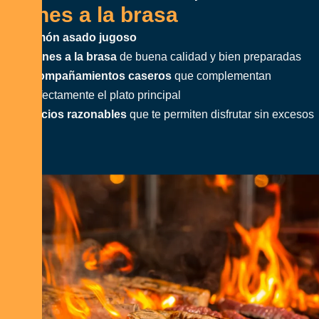
C
a
r
n
e
s
a
l
a
b
r
a
s
a
Jamón asado jugoso
Carnes a la brasa
de buena calidad y bien preparadas
Acompañamientos caseros
que complementan
perfectamente el plato principal
Precios razonables
que te permiten disfrutar sin excesos