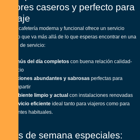
s
a
b
o
r
e
s
c
a
s
e
r
o
s
y
p
e
r
f
e
c
t
o
p
a
r
a
t
u
v
i
a
j
e
Nuestra cafetería moderna y funcional ofrece un servicio
completo que va más allá de lo que esperas encontrar en una
estación de servicio:
Menús del día completos
con buena relación calidad-
precio
Raciones abundantes y sabrosas
perfectas para
compartir
Ambiente limpio y actual
con instalaciones renovadas
Servicio eficiente
ideal tanto para viajeros como para
clientes habituales.
F
i
n
e
s
d
e
s
e
m
a
n
a
e
s
p
e
c
i
a
l
e
s
: