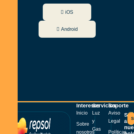
iOS
Android
Intereses
Servicios
Soporte
Inicio
Luz
Aviso
Sus
S
a
y
Legal
Sobre
nue
Gas
nosotros
Políticas
bole