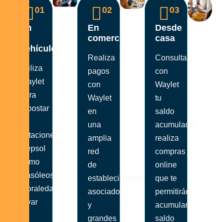
01
02
03
En
En
Desde
tu
comercios
casa
vehículo
Realiza
Consulta
Utiliza
pagos
con
Waylet
con
Waylet
para
Waylet
tu
repostar
en
saldo
en
una
acumulado,
estaciones
amplia
realiza
Repsol
red
compras
como
de
online
Gasóleos
establecimientos
que te
Moraleda,
asociados
permitirán
lavar
y
acumular
tu
grandes
saldo