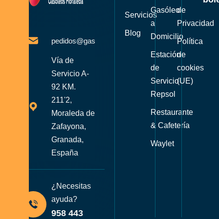
Gasóleo
de
Servicios
a
Privacidad
Blog
Domicilio
pedidos@gasoleosmoraleda.com
Política
Estación
de
Vía de
de
cookies
Servicio A-
Servicio
(UE)
92 KM.
Repsol
211'2,
Restaurante
Moraleda de
& Cafetería
Zafayona,
Granada,
Waylet
España
¿Necesitas
ayuda?
958 443