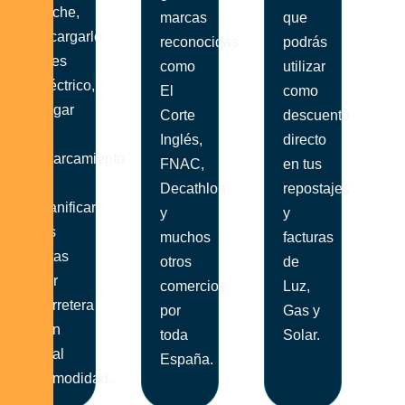
coche,
marcas
que
recargarlo
reconocidas
podrás
si es
como
utilizar
eléctrico,
El
como
pagar
Corte
descuento
el
Inglés,
directo
aparcamiento
FNAC,
en tus
y
Decathlon
repostajes
planificar
y
y
tus
muchos
facturas
rutas
otros
de
por
comercios
Luz,
carretera
por
Gas y
con
toda
Solar.
total
España.
comodidad.