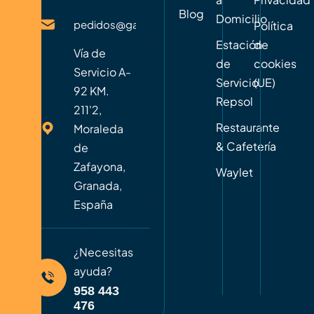
Blog
Domicilio
pedidos@gasoleosmoraleda.com
Política
Estación
de
Vía de
de
cookies
Servicio A-
Servicio
(UE)
92 KM.
Repsol
211'2,
Restaurante
Moraleda
& Cafetería
de
Zafayona,
Waylet
Granada,
España
¿Necesitas
ayuda?
958 443
476