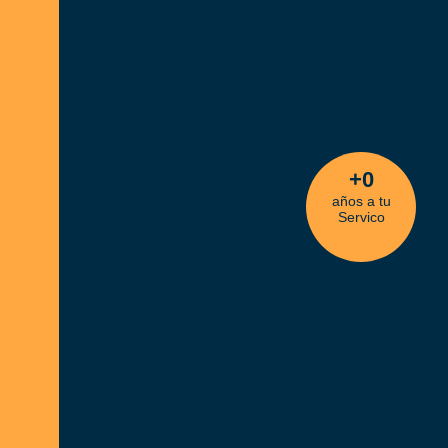
+
0
años a tu
Servico