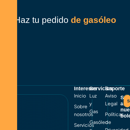
Haz tu pedido
de gasóleo
Intereses
Servicios
Soporte
Inicio
Luz
Aviso
Sus
S
y
Legal
a
Sobre
nue
Gas
nosotros
Políticas
bole
Gasóleo
de
Servicios
a
Privacidad