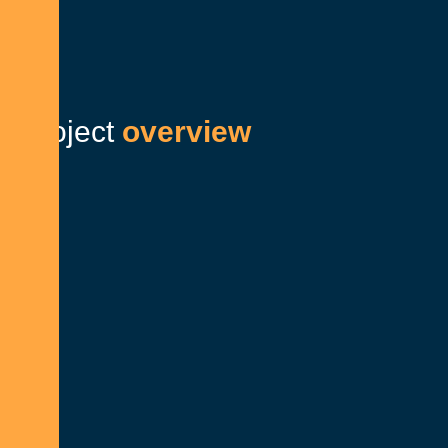
P
r
o
j
e
c
t
o
v
e
r
v
i
e
w