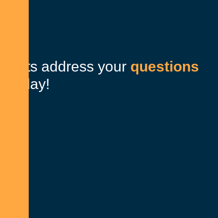
L
e
t
s
a
d
d
r
e
s
s
y
o
u
r
q
u
e
s
t
i
o
n
s
t
o
d
a
y
!