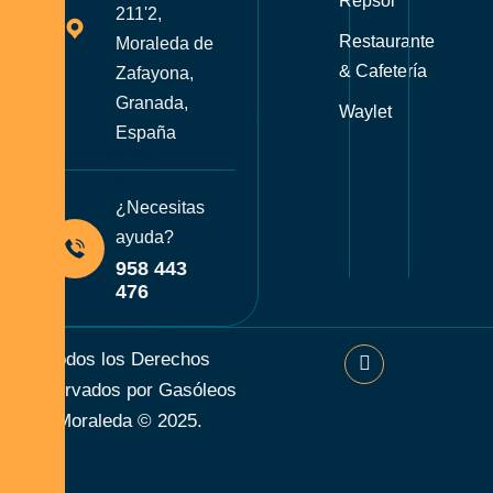
Repsol
211'2,
Restaurante
Moraleda de
& Cafetería
Zafayona,
Granada,
Waylet
España
¿Necesitas
ayuda?
958 443
476
Todos los Derechos
Reservados por Gasóleos
Moraleda © 2025.