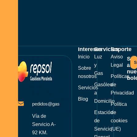
Intereses
Servicios
Soporte
Inicio
Luz
Aviso
Sus
S
a
y
Legal
Sobre
nue
Gas
nosotros
Políticas
bole
Gasóleo
de
Servicios
a
Privacidad
Blog
Domicilio
pedidos@gasoleosmoraleda.com
Política
Estación
de
Vía de
de
cookies
Servicio A-
Servicio
(UE)
92 KM.