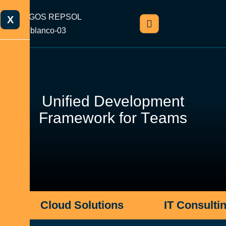
X
U
n
i
f
i
e
d
D
e
v
e
l
o
p
m
e
n
t
F
r
a
m
e
w
o
r
k
f
o
r
T
e
a
m
s
Cloud Solutions
IT Consulti