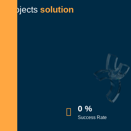
P
r
o
j
e
c
t
s
s
o
l
u
t
i
o
n
0
%
Success Rate