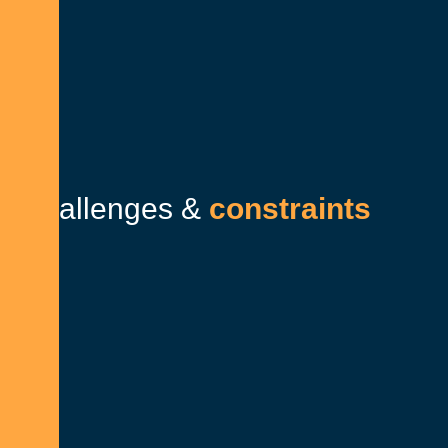
C
h
a
l
l
e
n
g
e
s
&
c
o
n
s
t
r
a
i
n
t
s