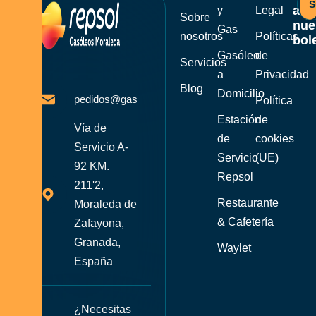
S
a
y
Legal
Sobre
nue
Gas
nosotros
Políticas
bole
Gasóleo
de
Servicios
a
Privacidad
Blog
Domicilio
pedidos@gasoleosmoraleda.com
Política
Estación
de
Vía de
de
cookies
Servicio A-
Servicio
(UE)
92 KM.
Repsol
211'2,
Restaurante
Moraleda de
& Cafetería
Zafayona,
Granada,
Waylet
España
¿Necesitas