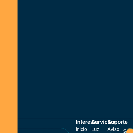
Intereses
Servicios
Soporte
Inicio
Luz
Aviso
Sus