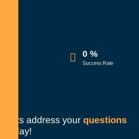
0
%
Success Rate
L
e
t
s
a
d
d
r
e
s
s
y
o
u
r
q
u
e
s
t
i
o
n
s
t
o
d
a
y
!