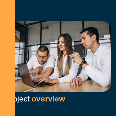
P
r
o
j
e
c
t
o
v
e
r
v
i
e
w