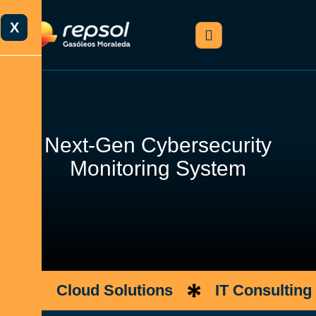
X
N
e
x
t
-
G
e
n
C
y
b
e
r
s
e
c
u
r
i
t
y
M
o
n
i
t
o
r
i
n
g
S
y
s
t
e
m
Cloud Solutions
IT Consulting