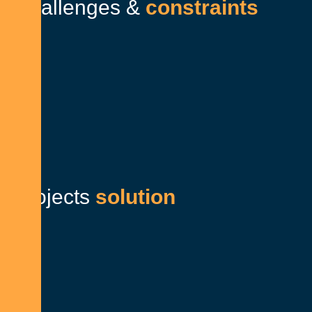
C
h
a
l
l
e
n
g
e
s
&
c
o
n
s
t
r
a
i
n
t
s
P
r
o
j
e
c
t
s
s
o
l
u
t
i
o
n